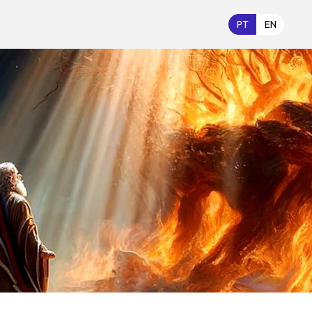
PT
EN